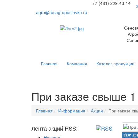
+7 (481) 229-43-14
З
agro@rusagropostavka.ru
Сеновя
Агрост
Сеновя
Главная
Компания
Каталог продукции
При заказе свыше 1
Главная
Информация
Акции
При заказе св
Лента акций RSS:
31.01.20
Новости