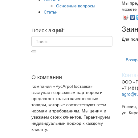
Мы пред
Основные вопросы
можете 
Статьи
Заин
Поиск акций:
Для пол
Возвр
Конта
О компании
ООО «Р
Компания «РусАгроПоставка»
+7 (481
выступает серьезным партнером и
agro@ru
предлагает только качественные
товары, которые соответствуют всем
Россия,
нормам и требованиям. Мы ценим и
ул. Кир
уважаем своих клиентов. Гарантируем
индивидуальный подход к каждому
клиенту.